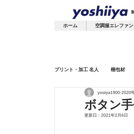
ホーム
空調服エレファン
プリント・加工 名人
梱包材
yosiiya1900
2020
オリジナルプリント
Tシ
ボタン手
更新日：
2021年2月6日