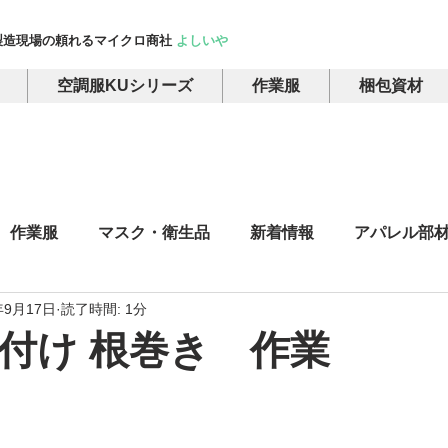
製造現場の頼れるマイクロ商社
よしいや
空調服KUシリーズ
作業服
梱包資材
作業服
マスク・衛生品
新着情報
アパレル部
年9月17日
読了時間: 1分
ャツ・ポロシャツ・スウェット
雑貨
プリント・加工 
付け 根巻き 作業