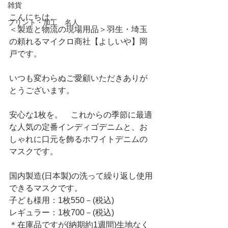
雑貨
こんにちは。
プリント・加工 名人
＜製造と物流の現場用品＞羽生・埼玉
の頼れるマイクロ商社【よしいや】岡
戸です。
いつも変わらぬご愛顧いただきありが
とうございます。
安心な1枚を。　これからの季節に最適
な人気の定番インディゴデニムと、お
しゃれに口元を飾るホワイトデニムの
マスクです。
国内製造(日本製)の洗って繰り返し使用
できるマスクです。
子ども様用：1枚550－(税込)
レギュラー：1枚700－(税込)
＊在庫品ですが(納期約1週間)生地なく