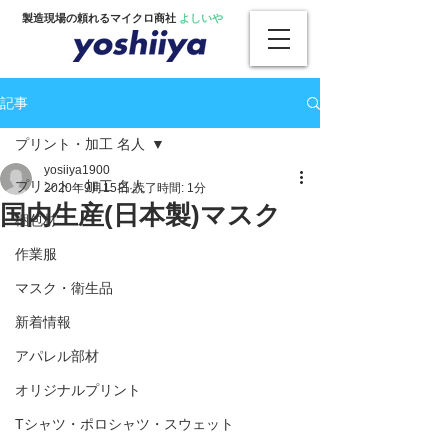
製造現場の頼れるマイクロ商社
よしいや
記事
プリント・加工 名人
yosiiya1900
プリント・加工 名人
2020年9月15日
読了時間: 1分
国内生産(日本製)マスク
梱包材
作業服
マスク・衛生品
新着情報
アパレル部材
オリジナルプリント
Tシャツ・ポロシャツ・スウェット