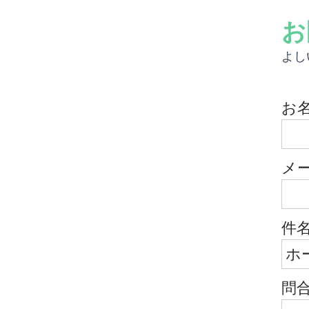
お
よし
お
メ
件
問