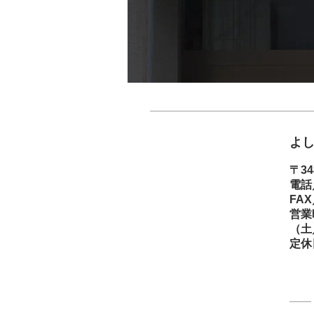
よし
〒
34
電話
FAX
​営
（土
定休