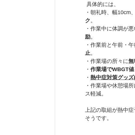
 具体的には、
・朝礼時、幅10cm
ク
。 
・作業中に体調が悪
励
。 
・作業前と午前・午
止
。 
・作業場の所々に
無
・
作業場でWBGT
・
熱中症対策グッズ
・作業場や休憩場所
ス軽減。
上記の取組が熱中症
そうです。