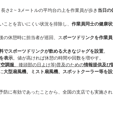
、長さ2 ~ 3メートルの平均台の上を作業員が歩き
当日の
いことを言いにくい状況を排除し、
作業員同士の健康状
後の休憩時に担当者が巡回、ス
ポーツドリンクを作業員
料でスポーツドリンクが飲める大きなジャグを設置
。 
値を表示
。値が高ければ休憩の時間や回数を増やす。 
(空調服
、後頭部の日よけ等)普及のための
情報提供及び
に
大型扇風機、ミスト扇風機、スポットクーラー等を設
予防に有効であったことから、全国の支店でも実施され