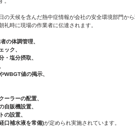
す。
日の天候を含んだ熱中症情報が会社の安全環境部門から
朝礼時に現場の作業者に伝達されます。
業者の体調管理、
ェック、
分・塩分摂取、
、
やWBGT値の掲示、
クーラーの配置、
の自販機設置、
トの設置、
経口補水液を常備)
が定められ実施されています。