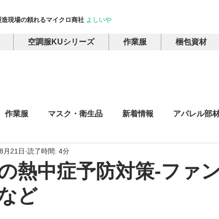
製造現場の頼れるマイクロ商社
よしいや
空調服KUシリーズ
作業服
梱包資材
作業服
マスク・衛生品
新着情報
アパレル部
年8月21日
読了時間: 4分
ャツ・ポロシャツ・スウェット
雑貨
プリント・加工 
の熱中症予防対策-ファ
など