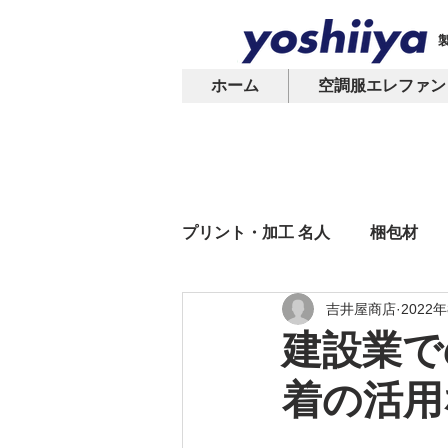
ホーム
空調服エレファン
プリント・加工 名人
梱包材
吉井屋商店
2022
オリジナルプリント
Tシ
建設業で
着の活用