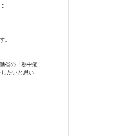
：
す。
働省の「熱中症
介したいと思い