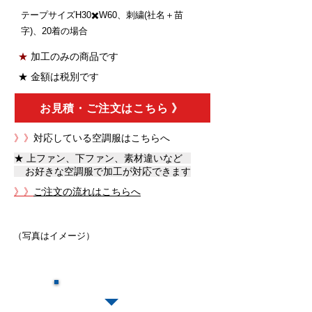
テープサイズH30✖️W60、刺繍(社名＋苗
字)、20着の場合
★
加工のみの
商品です
★ 金額は税別
です
お見積・ご注文はこちら 》
》》
対応している空調服はこちらへ
★ 上ファン、下ファン、素材違いなど
お好きな空調服で加工が対応できます
》》
ご注文の流れはこちらへ
（写真はイメージ）
​加工の特徴