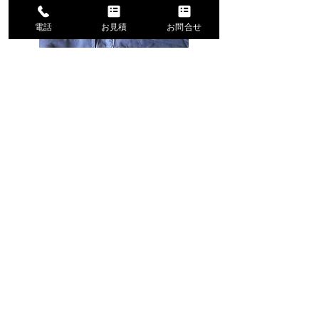
電話
お見積
お問合せ
左胸・右胸・左袖・右袖
ご希望の箇所（左胸・右胸・左袖・
右袖）にマジックテープ加工しま
す。※付けられる場所は、生地裏に
ポケットなど何もない場所となりま
す。