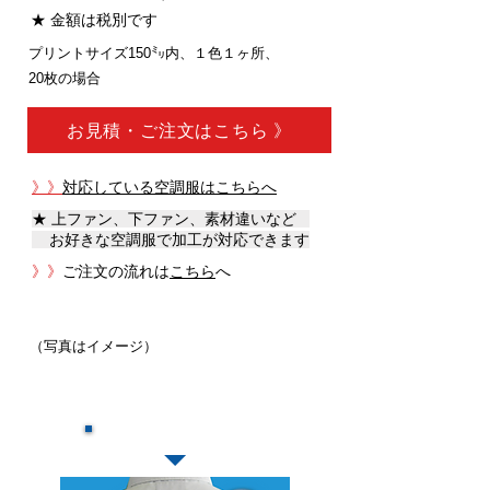
★ 金額は税別
です
プリントサイズ150㍉内、１色１ヶ所、
20枚の場合
お見積・ご注文はこちら 》
》》
対応している空調服はこちらへ
★ 上ファン、下ファン、素材違いなど
お好きな空調服で加工が対応できます
》》
ご注文の流れは
こちら
へ
（写真はイメージ）
​加工の特徴